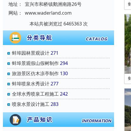
地址：
宜兴市和桥镇鹅洲南路26号
网站：
www.waderland.com
本站共被浏览过 6465363 次
蚌埠园林景观设计
271
蚌埠景观假山假树制作
294
旅游景区仿木凉亭制作
130
蚌埠喷泉水秀设计
277
全球水秀喷泉工程施工
242
喷泉水景设计施工
283