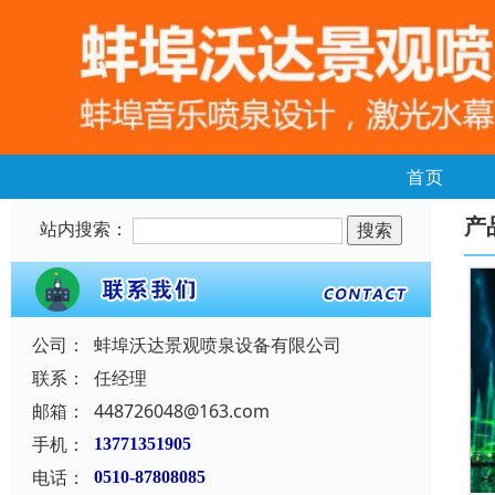
首页
产
站内搜索：
公司：
蚌埠沃达景观喷泉设备有限公司
联系：
任经理
邮箱：
448726048@163.com
手机：
13771351905
电话：
0510-87808085